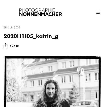
28. JULI 2025
2020I11I05_katrin_g
SHARE