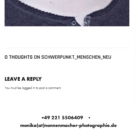
0 THOUGHTS
ON SCHWERPUNKT_MENSCHEN_NEU
LEAVE A REPLY
You must be
logged in
to post a comment.
+49 221 5506409
•
monika(at)nonnenmacher-photographie.de