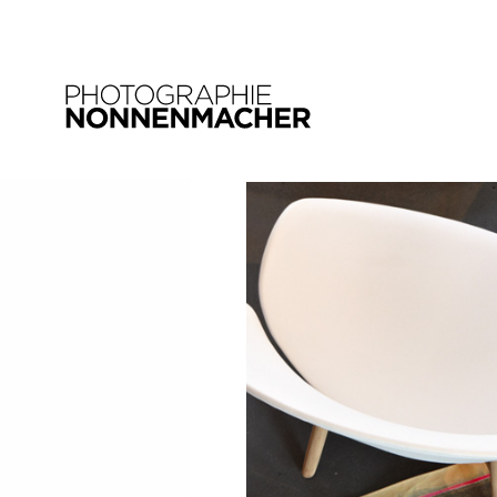
15. JANUAR 2018
still_16
SHARE